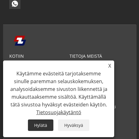
KOTIIN
TIETOJA MEISTÄ
X
TUOTTEET
UUTISET
Käytämme evästeitä tarjotaksemme
TIETOA
LÄHETÄ KYSELY
sinulle paremman selauskokemuksen,
analysoidaksemme sivuston liikennettä ja
OTA YHTEYTTÄ
mukauttaaksemme sisältöä. Käyttämällä
tätä sivustoa hyväksyt evästeiden käytön.
Copyright© 2025 Xiamen Zhaobao Magnet Co., Ltd. Kaikki
Tietosuojakäytäntö
oikeudet pidätetään.
Hylätä
Hyväksyä
Links
Sitemap
RSS
XML
Tietosuojakäytäntö