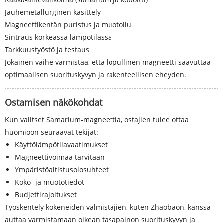
Jauhemetallurginen käsittely
Magneettikentän puristus ja muotoilu
Sintraus korkeassa lämpötilassa
Tarkkuustyöstö ja testaus
Jokainen vaihe varmistaa, että lopullinen magneetti saavuttaa
optimaalisen suorituskyvyn ja rakenteellisen eheyden.
Ostamisen näkökohdat
Kun valitset Samarium-magneettia, ostajien tulee ottaa
huomioon seuraavat tekijät:
Käyttölämpötilavaatimukset
Magneettivoimaa tarvitaan
Ympäristöaltistusolosuhteet
Koko- ja muototiedot
Budjettirajoitukset
Työskentely kokeneiden valmistajien, kuten Zhaobaon, kanssa
auttaa varmistamaan oikean tasapainon suorituskyvyn ja