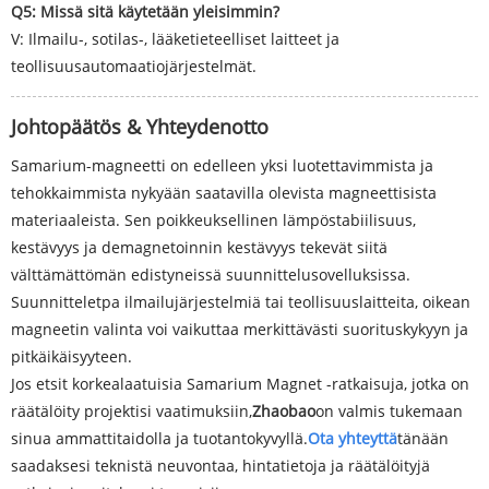
Q5: Missä sitä käytetään yleisimmin?
V: Ilmailu-, sotilas-, lääketieteelliset laitteet ja
teollisuusautomaatiojärjestelmät.
Johtopäätös & Yhteydenotto
Samarium-magneetti on edelleen yksi luotettavimmista ja
tehokkaimmista nykyään saatavilla olevista magneettisista
materiaaleista. Sen poikkeuksellinen lämpöstabiilisuus,
kestävyys ja demagnetoinnin kestävyys tekevät siitä
välttämättömän edistyneissä suunnittelusovelluksissa.
Suunnitteletpa ilmailujärjestelmiä tai teollisuuslaitteita, oikean
magneetin valinta voi vaikuttaa merkittävästi suorituskykyyn ja
pitkäikäisyyteen.
Jos etsit korkealaatuisia Samarium Magnet -ratkaisuja, jotka on
räätälöity projektisi vaatimuksiin,
Zhaobao
on valmis tukemaan
sinua ammattitaidolla ja tuotantokyvyllä.
Ota yhteyttä
tänään
saadaksesi teknistä neuvontaa, hintatietoja ja räätälöityjä