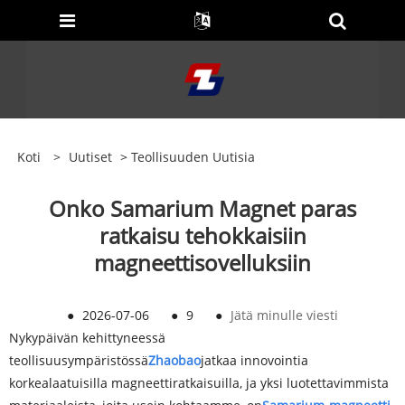
Koti
>
Uutiset
>
Teollisuuden Uutisia
Onko Samarium Magnet paras
ratkaisu tehokkaisiin
magneettisovelluksiin
●
2026-07-06
●
9
●
Jätä minulle viesti
Nykypäivän kehittyneessä
teollisuusympäristössä
Zhaobao
jatkaa innovointia
korkealaatuisilla magneettiratkaisuilla, ja yksi luotettavimmista