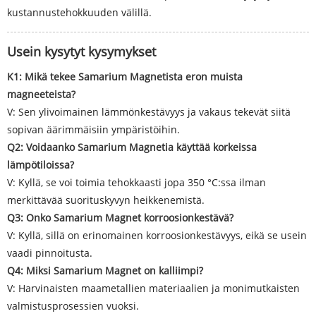
kustannustehokkuuden välillä.
Usein kysytyt kysymykset
K1: Mikä tekee Samarium Magnetista eron muista
magneeteista?
V: Sen ylivoimainen lämmönkestävyys ja vakaus tekevät siitä
sopivan äärimmäisiin ympäristöihin.
Q2: Voidaanko Samarium Magnetia käyttää korkeissa
lämpötiloissa?
V: Kyllä, se voi toimia tehokkaasti jopa 350 °C:ssa ilman
merkittävää suorituskyvyn heikkenemistä.
Q3: Onko Samarium Magnet korroosionkestävä?
V: Kyllä, sillä on erinomainen korroosionkestävyys, eikä se usein
vaadi pinnoitusta.
Q4: Miksi Samarium Magnet on kalliimpi?
V: Harvinaisten maametallien materiaalien ja monimutkaisten
valmistusprosessien vuoksi.