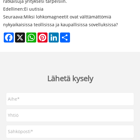
ratkaisuja yrityksesi tarpeisiin.
Edellinen:
Ei uutisia
Seuraava:
Miksi lohkomagneetit ovat välttämättömiä
nykyaikaisissa teollisissa ja kaupallisissa sovelluksissa?
Facebook
X
WhatsApp
Pinterest
LinkedIn
Share
Lähetä kysely