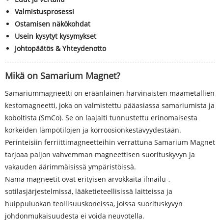
Valmistusprosessi
Ostamisen näkökohdat
Usein kysytyt kysymykset
Johtopäätös & Yhteydenotto
Mikä on Samarium Magnet?
Samariummagneetti on eräänlainen harvinaisten maametallien
kestomagneetti, joka on valmistettu pääasiassa samariumista ja
koboltista (SmCo). Se on laajalti tunnustettu erinomaisesta
korkeiden lämpötilojen ja korroosionkestävyydestään.
Perinteisiin ferriittimagneetteihin verrattuna Samarium Magnet
tarjoaa paljon vahvemman magneettisen suorituskyvyn ja
vakauden äärimmäisissä ympäristöissä.
Nämä magneetit ovat erityisen arvokkaita ilmailu-,
sotilasjärjestelmissä, lääketieteellisissä laitteissa ja
huippuluokan teollisuuskoneissa, joissa suorituskyvyn
johdonmukaisuudesta ei voida neuvotella.