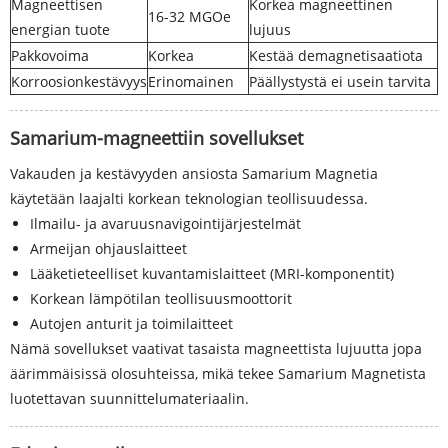
Magneettisen
Korkea magneettinen
16-32 MGOe
energian tuote
lujuus
Pakkovoima
Korkea
Kestää demagnetisaatiota
Korroosionkestävyys
Erinomainen
Päällystystä ei usein tarvita
Samarium-magneettiin sovellukset
Vakauden ja kestävyyden ansiosta Samarium Magnetia
käytetään laajalti korkean teknologian teollisuudessa.
Ilmailu- ja avaruusnavigointijärjestelmät
Armeijan ohjauslaitteet
Lääketieteelliset kuvantamislaitteet (MRI-komponentit)
Korkean lämpötilan teollisuusmoottorit
Autojen anturit ja toimilaitteet
Nämä sovellukset vaativat tasaista magneettista lujuutta jopa
äärimmäisissä olosuhteissa, mikä tekee Samarium Magnetista
luotettavan suunnittelumateriaalin.