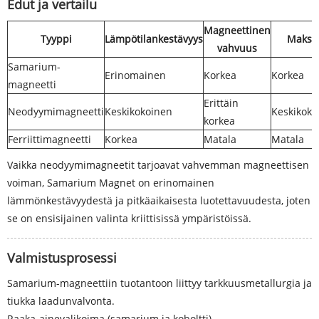
Edut ja vertailu
Magneettinen
Tyyppi
Lämpötilankestävyys
Maksa
vahvuus
Samarium-
Erinomainen
Korkea
Korkea
magneetti
Erittäin
Neodyymimagneetti
Keskikokoinen
Keskikoko
korkea
Ferriittimagneetti
Korkea
Matala
Matala
Vaikka neodyymimagneetit tarjoavat vahvemman magneettisen
voiman, Samarium Magnet on erinomainen
lämmönkestävyydestä ja pitkäaikaisesta luotettavuudesta, joten
se on ensisijainen valinta kriittisissä ympäristöissä.
Valmistusprosessi
Samarium-magneettiin tuotantoon liittyy tarkkuusmetallurgia ja
tiukka laadunvalvonta.
Raaka-ainevalikoima (samarium ja koboltti)