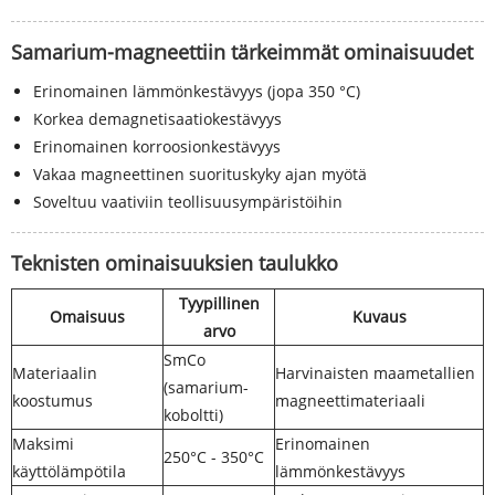
Samarium-magneettiin tärkeimmät ominaisuudet
Erinomainen lämmönkestävyys (jopa 350 °C)
Korkea demagnetisaatiokestävyys
Erinomainen korroosionkestävyys
Vakaa magneettinen suorituskyky ajan myötä
Soveltuu vaativiin teollisuusympäristöihin
Teknisten ominaisuuksien taulukko
Tyypillinen
Omaisuus
Kuvaus
arvo
SmCo
Materiaalin
Harvinaisten maametallien
(samarium-
koostumus
magneettimateriaali
koboltti)
Maksimi
Erinomainen
250°C - 350°C
käyttölämpötila
lämmönkestävyys