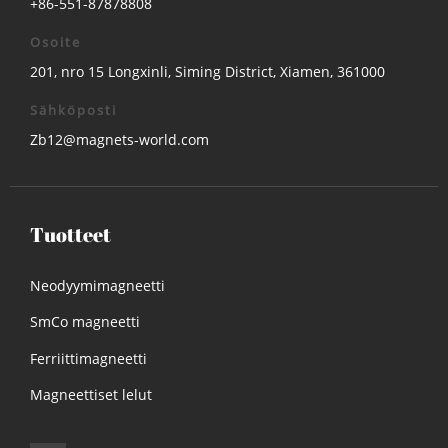
+86-551-87878808
Osoite
201, nro 15 Longxinli, Siming District, Xiamen, 361000
Sähköposti
Zb12@magnets-world.com
Tuotteet
Neodyymimagneetti
SmCo magneetti
Ferriittimagneetti
Magneettiset lelut