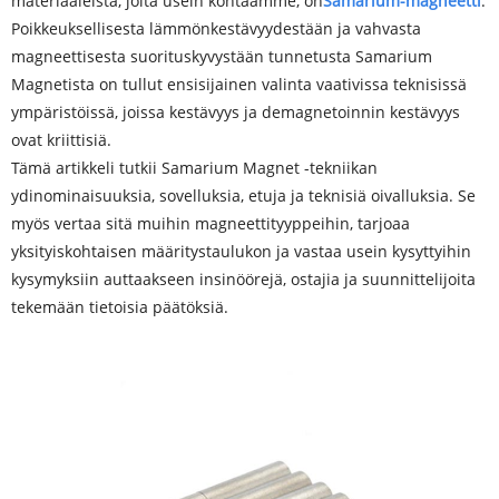
materiaaleista, joita usein kohtaamme, on
Samarium-magneetti
.
Poikkeuksellisesta lämmönkestävyydestään ja vahvasta
magneettisesta suorituskyvystään tunnetusta Samarium
Magnetista on tullut ensisijainen valinta vaativissa teknisissä
ympäristöissä, joissa kestävyys ja demagnetoinnin kestävyys
ovat kriittisiä.
Tämä artikkeli tutkii Samarium Magnet -tekniikan
ydinominaisuuksia, sovelluksia, etuja ja teknisiä oivalluksia. Se
myös vertaa sitä muihin magneettityyppeihin, tarjoaa
yksityiskohtaisen määritystaulukon ja vastaa usein kysyttyihin
kysymyksiin auttaakseen insinöörejä, ostajia ja suunnittelijoita
tekemään tietoisia päätöksiä.